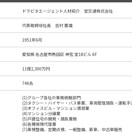
ドラピタエージェント人材紹介 宝交通株式会社
代表取締役社長 吉村 憲雄
1951年6月
愛知県 名古屋市熱田区 神宮 宝18ビル 6F
11億2,300万円
746名
(1)グループ各社の事務統轄部門
(2)タクシー・ハイヤー・バス事業、車両管理請負・運転手
(3)オフィスビル・マンション賃貸業
(4)マンション分譲業
(5)戸建住宅の開発・請負業務
(6)各種保険代理業
(7)車検整備、定期点検、一般整備、新車、中古車販売