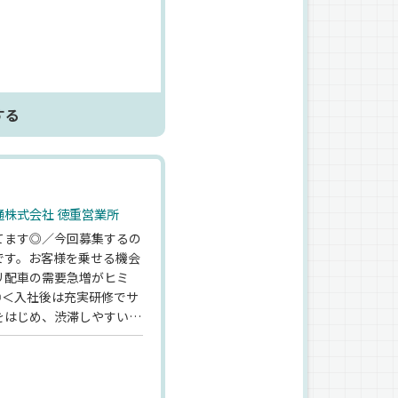
♪名古屋で知らない人はい
福利厚生にも注目◎【宝交
はドラピタエージェントを
する
株式会社 徳重営業所
てます◎／今回募集するの
です。お客様を乗せる機会
リ配車の需要急増がヒミ
◎＜入社後は充実研修でサ
をはじめ、渋滞しやすい道
♪名古屋で知らない人はい
福利厚生にも注目です
が、応募はドラピタエージ