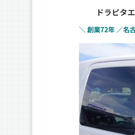
ドラピタエ
＼ 創業72年 ／