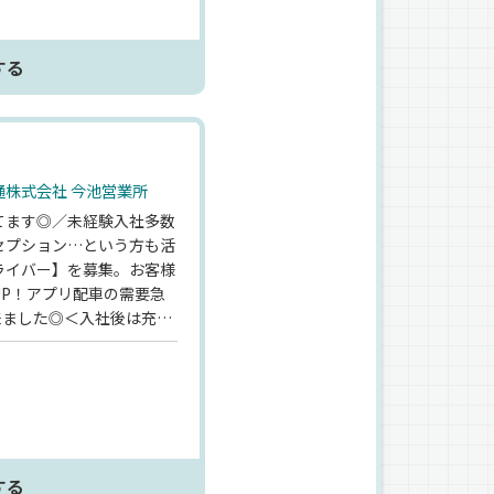
する
株式会社 今池営業所
てます◎／未経験入社多数
セプション…という方も活
ライバー】を募集。お客様
P！アプリ配車の需要急
来ました◎＜入社後は充実
接客などをはじめ、渋滞し
教えます♪安定企業ならで
B面接もOK！【宝交通株
ラピタエージェントを通じ
する