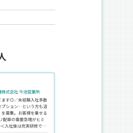
人
株式会社 今池営業所
てます◎／未経験入社多数
セプション…という方も活
】を募集。お客様を乗せる
リ配車の需要急増がヒミ
◎＜入社後は充実研修でサ
をはじめ、渋滞しやすい道