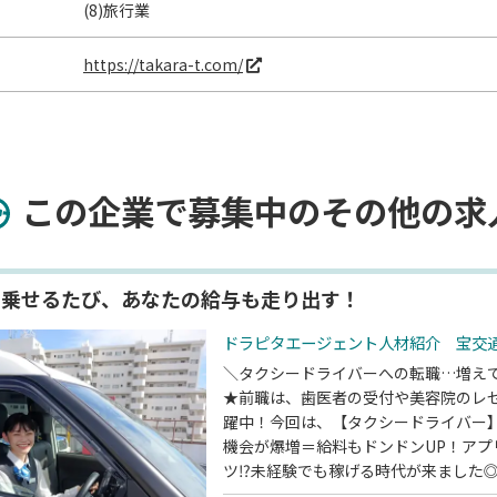
(8)旅行業
https://takara-t.com/
この企業で募集中のその他の求
を乗せるたび、あなたの給与も走り出す！
ドラピタエージェント人材紹介 宝交通
＼タクシードライバーへの転職…増え
★前職は、歯医者の受付や美容院のレ
躍中！今回は、【タクシードライバー
機会が爆増＝給料もドンドンUP！アプ
ツ⁉未経験でも稼げる時代が来ました
ポート＞運転や交通ルール・接客など