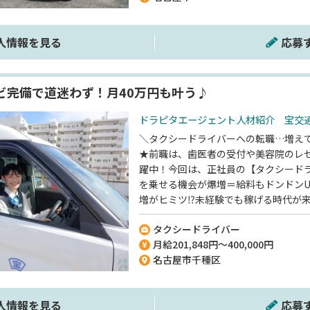
人情報を見る
応募
ビ完備で道迷わず！月40万円も叶う♪
ドラピタエージェント人材紹介 宝交通
＼タクシードライバーへの転職…増え
★前職は、歯医者の受付や美容院のレ
躍中！今回は、正社員の【タクシード
を乗せる機会が爆増＝給料もドンドンU
増がヒミツ⁉未経験でも稼げる時代が
研修でサポート＞運転や交通ルール・
タクシードライバー
やすい道やナビには出てこない裏道も
月給201,848円～400,000円
はの、充実した福利厚生にも注目◎WE
名古屋市千種区
式会社】でのお仕事ですが、応募はド
てのご紹介になります！
人情報を見る
応募