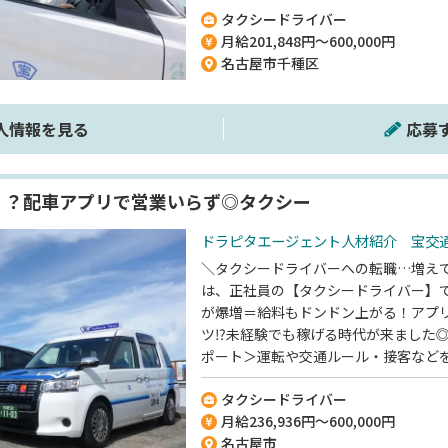
タクシードライバー
やナビには出てこない裏道も教えます
月給201,848円～600,000円
ない⁉安定企業ならではの、充実した
名古屋市千種区
通株式会社】でのお仕事ですが、応募
通じてのご紹介になります！
人情報を見る
応募
！？配車アプリで営業いらず◎タクシー
ドラピタエージェント人材紹介 宝交通
＼タクシードライバーへの転職…増え
は、正社員の【タクシードライバー】
が爆増＝給料もドンドン上がる！アプ
ツ⁉未経験でも稼げる時代が来ました
ポート＞運転や交通ルール・接客など
やナビには出てこない裏道も教えます
タクシードライバー
ない⁉安定企業ならではの、充実した
月給236,936円～600,000円
◎【宝交通株式会社】でのお仕事です
名古屋市
ェントを通じてのご紹介になります！