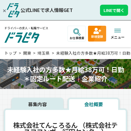
公式LINEで求人情報GET
LINEで開く
ドライバーの求人・転職サービス
新規登録
メニュー
お仕事検索
トップ
関東
埼玉県
未経験入社の方多数★月給38万可！日勤＊固
未経験入社の方多数★月給38万可！日勤
＊固定ルート配送｜企業紹介
募集内容
会社概要
株式会社てんころるん （株式会社テ