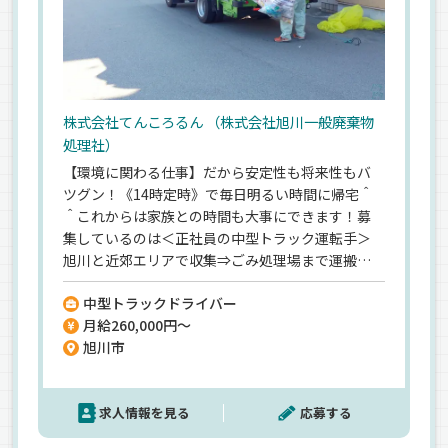
株式会社てんころるん （株式会社旭川一般廃棄物
処理社）
【環境に関わる仕事】だから安定性も将来性もバ
ツグン！《14時定時》で毎日明るい時間に帰宅＾
＾これからは家族との時間も大事にできます！募
集しているのは＜正社員の中型トラック運転手＞
旭川と近郊エリアで収集⇒ごみ処理場まで運搬し
ます。＼ドライバー未経験OK★／皆さんの前職は
中型トラックドライバー
農家、自衛隊、営業、食品業など…◎≪応募は普
月給260,000円～
通免許1枚≫まずはお問い合わせだけでも大歓迎で
旭川市
す！
求人情報を見る
応募する