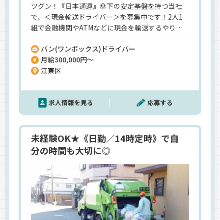
ツグン！『日本通運』傘下の安定基盤を持つ当社
で、＜現金輸送ドライバー＞を募集中です！2人1
組で金融機関やATMなどに現金を輸送するやりが
いのあるお仕事◎未経験からでも丁寧な研修があ
バン(ワンボックス)ドライバー
るから安心！20代～60代シニアまで幅広い年齢層
月給300,000円～
が活躍中です。「未経験からスタートできる」「安
江東区
定」「長く続けられる職場」を重視する方にぴっ
たりの求人ですよ♪
求人情報を見る
応募する
未経験OK★《日勤／14時定時》で自
分の時間も大切に◎