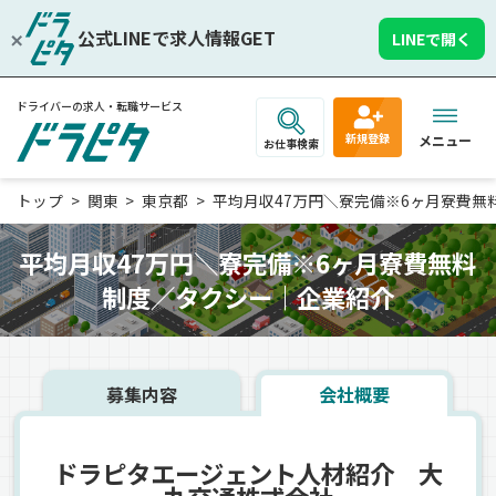
公式LINEで求人情報GET
LINEで開く
ドライバーの求人・転職サービス
新規登録
メニュー
お仕事検索
トップ
関東
東京都
平均月収47万円＼寮完備※6ヶ月寮費無料制
平均月収47万円＼寮完備※6ヶ月寮費無料
制度／タクシー｜企業紹介
募集内容
会社概要
ドラピタエージェント人材紹介 大