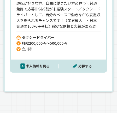
運転が好きな方、自由に働きたい方必見⇒＼普通
免許で応募OK＆9割が未経験スタート／タクシード
ライバーとして、自分のペースで働きながら安定収
入を得られるチャンスです！《業界最大手・日本
交通の100%子会社》確かな信頼と実績がある環境
で働けます。《未経験でも安心してスタート》充実
タクシードライバー
した研修制度を完備。ドライバーの9割が未経験か
月給200,000円～500,000円
らスタートし、無理のないペースで一人前のドラ
立川市
イバーに育て上げています♪《最新のIP無線配車シ
ステムを活用》効率的にお客様を乗せられるた
め、流し営業に頼らず安定した収入を確保！《自
求人情報を見る
応募する
分の時間を大切にしながら働ける自由さが魅力》
勤務時間も自由度が高く、朝型・夜型どちらのラ
イフスタイルにも対応。月6～7日の休日(出勤は月
間12～13回のみ)を確保！ワークライフバランスも
抜群です。《2種免許取得支援制度あり》取得後は
スキルを活かして安定した働き方が続けられます。
経験を問わず、新たなキャリアを築きたい方には最
適な職場！あなたの新しいスタートを応援します
♪【日本交通立川株式会社 立川営業所】でのお