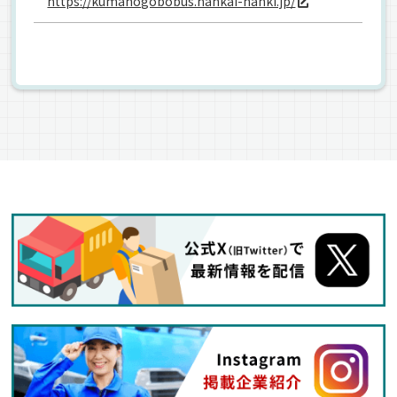
https://kumanogobobus.nankai-nanki.jp/