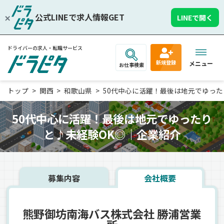
公式LINEで求人情報GET
LINEで開く
ドライバーの求人・転職サービス
新規登録
メニュー
お仕事検索
トップ
関西
和歌山県
50代中心に活躍！最後は地元でゆったりと
50代中心に活躍！最後は地元でゆったり
と♪未経験OK◎｜企業紹介
募集内容
会社概要
熊野御坊南海バス株式会社 勝浦営業