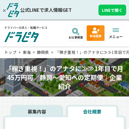
公式LINEで求人情報GET
LINEで開く
ドライバーの求人・転職サービス
新規登録
メニュー
お仕事検索
トップ
東海
静岡県
「稼ぎ重視！」のアナタに≫≫1年目で月4
「稼ぎ重視！」のアナタに≫≫1年目で月
45万円可／静岡～愛知への定期便｜企業
紹介
募集内容
会社概要