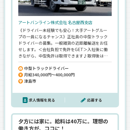
アートバンライン株式会社 名古屋西支店
《ドライバー未経験でも安心！大手アートグルー
プの一員になるチャンス》正社員の中型トラック
ドライバーの募集。一般雑貨の近距離輸送をお任
せします。＜会社負担で免許をGET＞入社後に働
きながら、中型免許は取得できます♪取得後は先
輩からのOJT研修でイチから育てます◎＜日勤・土
中型トラックドライバー
日休み＞私生活を大事にした働き方が可能！ワー
月給340,000円～400,000円
クライフバランスを大事にできます♪＜大手レベ
津島市
ルの好待遇あり＞各種手当が充実しているので、1
年目から月給34万円の高収入が叶います。増便・
増車につき、毎月新車が納車予定☆ピカピカの新車
求人情報を見る
応募する
でアナタをお待ちしています◎ドライバーとして
頑張りたいならぜひ問合せを☆
夕方には家に。給料は40万に。理想の
働き方が、ココに！