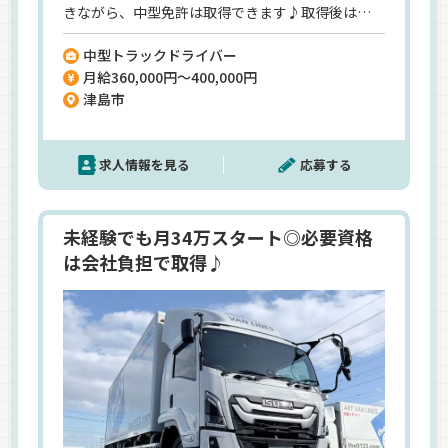
きながら、中型免許は取得できます♪取得後は先
輩からのOJT研修でイチから育てます◎＜日勤・月
中型トラックドライバー
8～10日休み＞私生活を大事にした働き方が可能！
月給360,000円～400,000円
ワークライフバランスを大事にできます♪＜大手
津島市
レベルの好待遇あり＞各種手当が充実しているの
で、1年目から月給36万円の高収入が叶います。増
便・増車につき、毎月新車が納車予定☆ピカピカの
求人情報を見る
応募する
新車でアナタをお待ちしています◎ドライバーと
して頑張りたいならぜひ問合せを☆
未経験でも月34万スタート◎必要資格
は会社負担で取得♪