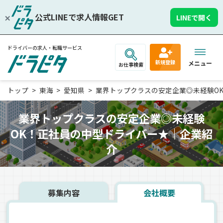
公式LINEで求人情報GET
LINEで開く
ドライバーの求人・転職サービス
新規登録
メニュー
お仕事検索
トップ
東海
愛知県
業界トップクラスの安定企業◎未経験OK！
業界トップクラスの安定企業◎未経験
OK！正社員の中型ドライバー★｜企業紹
介
募集内容
会社概要