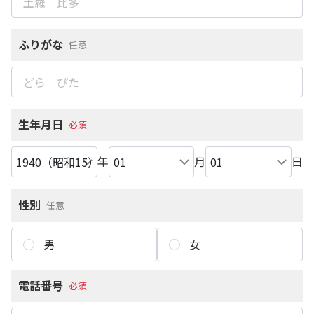
ふりがな
任意
生年月日
必須
年
月
日
性別
任意
男
女
電話番号
必須