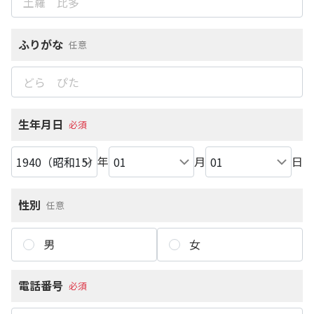
ふりがな
任意
生年月日
必須
年
月
日
性別
任意
男
女
電話番号
必須