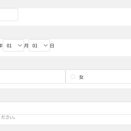
年
月
日
女
ください。