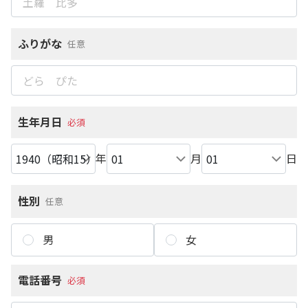
ふりがな
任意
生年月日
必須
年
月
日
性別
任意
男
女
電話番号
必須