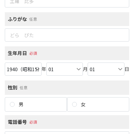
ふりがな
任意
生年月日
必須
年
月
日
性別
任意
男
女
電話番号
必須