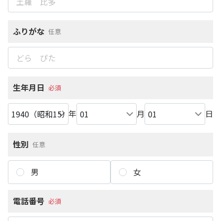
ふりがな
任意
生年月日
必須
年
月
日
性別
任意
男
女
電話番号
必須