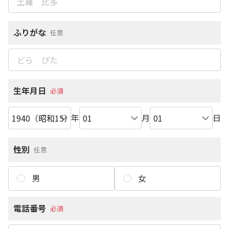
ふりがな
任意
生年月日
必須
年
月
日
性別
任意
男
女
電話番号
必須