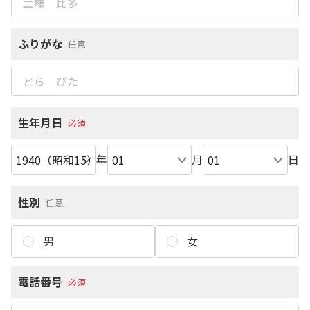
ふりがな
任意
生年月日
必須
年
月
日
性別
任意
男
女
電話番号
必須