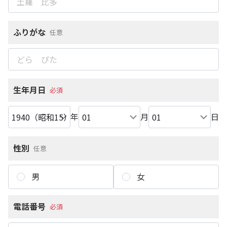
ふりがな
任意
生年月日
必須
年
月
日
性別
任意
男
女
電話番号
必須