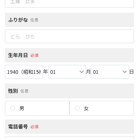
ふりがな
任意
生年月日
必須
年
月
日
性別
任意
男
女
電話番号
必須