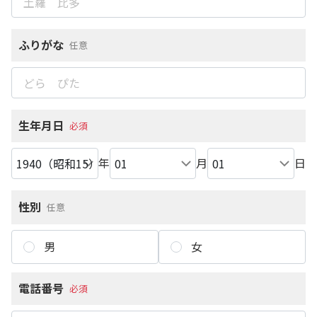
ふりがな
任意
生年月日
必須
年
月
日
性別
任意
男
女
電話番号
必須