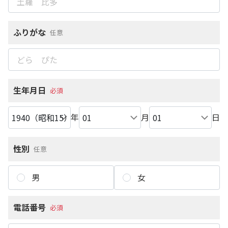
ふりがな
任意
生年月日
必須
年
月
日
性別
任意
男
女
電話番号
必須