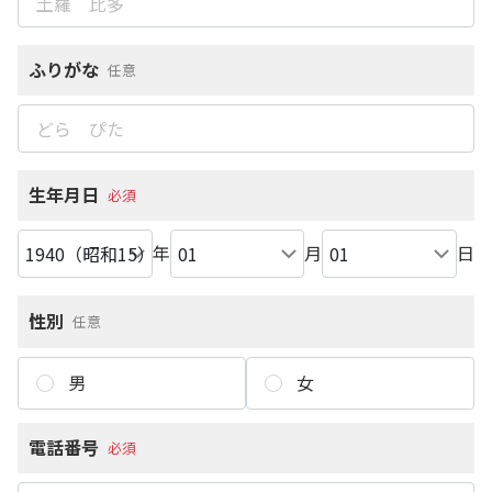
ふりがな
任意
生年月日
必須
年
月
日
性別
任意
男
女
電話番号
必須