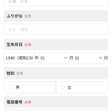
ふりがな
任意
生年月日
必須
年
月
日
性別
任意
男
女
電話番号
必須