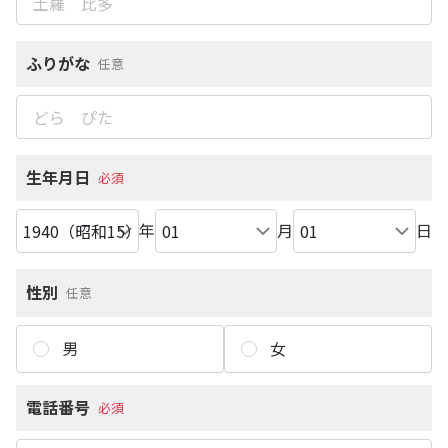
ふりがな
任意
生年月日
必須
年
月
日
性別
任意
男
女
電話番号
必須