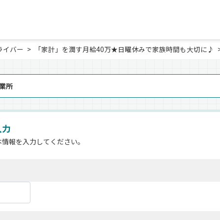
ライバー
「家計」を潤す月給40万★日曜休みで家族時間も大切に♪
業所
入力
本情報を入力してください。