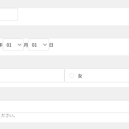
年
月
日
女
ください。