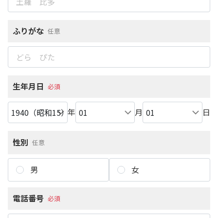
ふりがな
任意
生年月日
必須
年
月
日
性別
任意
男
女
電話番号
必須