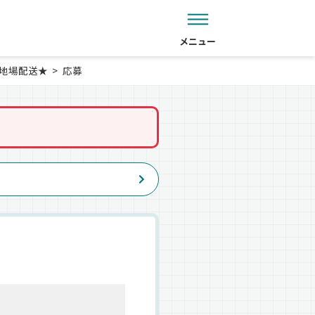
メニュー
の地場配送★
応募
。