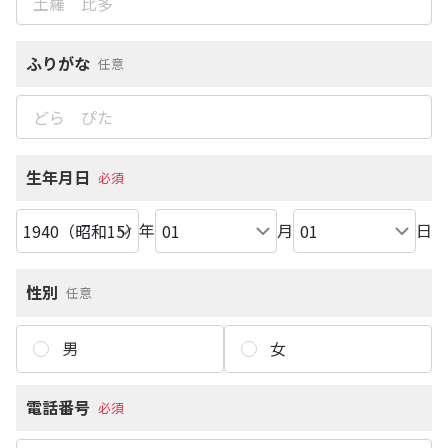
ふりがな
任意
生年月日
必須
年
月
日
性別
任意
男
女
電話番号
必須