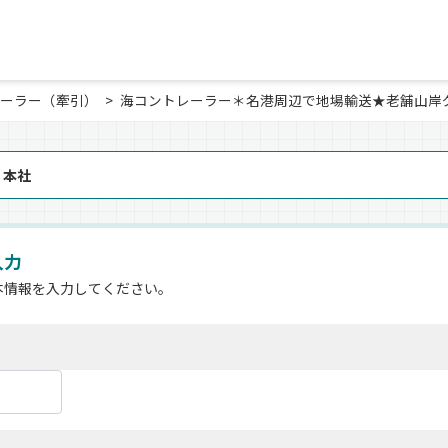
ーラー（牽引）
海コントレーラー＊名港周辺で地場輸送★老舗山岸
 本社
入力
本情報を入力してください。