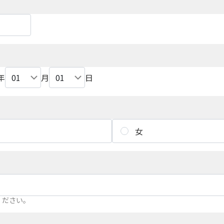
年
月
日
女
ください。