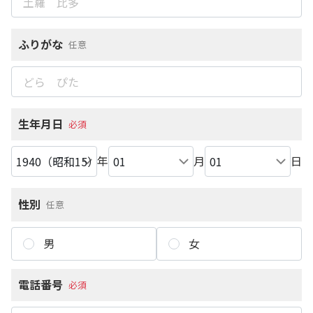
ふりがな
任意
生年月日
必須
年
月
日
性別
任意
男
女
電話番号
必須