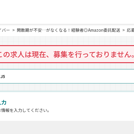
イバー
閑散期が不安…がなくなる！経験者◎Amazon委託配送
応
この求人は現在、募集を行っておりません
J5
入力
本情報を入力してください。