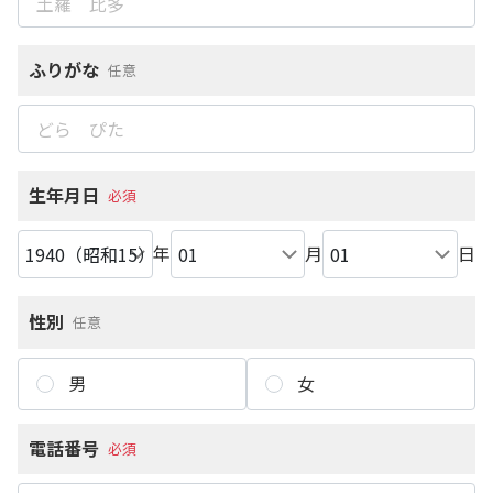
ふりがな
任意
生年月日
必須
年
月
日
性別
任意
男
女
電話番号
必須