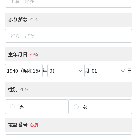
ふりがな
任意
生年月日
必須
年
月
日
性別
任意
男
女
電話番号
必須