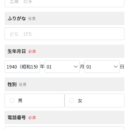
ふりがな
任意
生年月日
必須
年
月
日
性別
任意
男
女
電話番号
必須