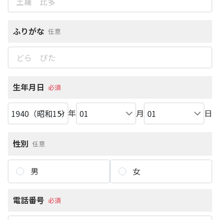
ふりがな
任意
生年月日
必須
年
月
日
性別
任意
男
女
電話番号
必須