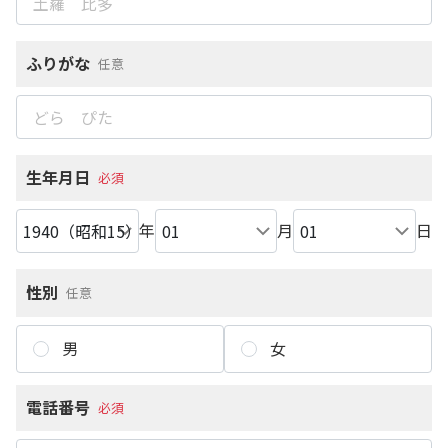
ふりがな
任意
生年月日
必須
年
月
日
性別
任意
男
女
電話番号
必須