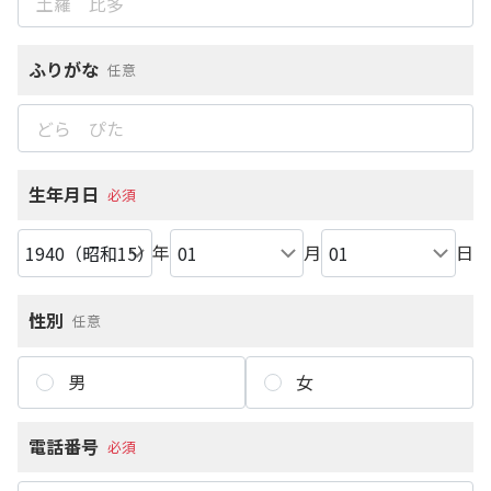
ふりがな
任意
生年月日
必須
年
月
日
性別
任意
男
女
電話番号
必須