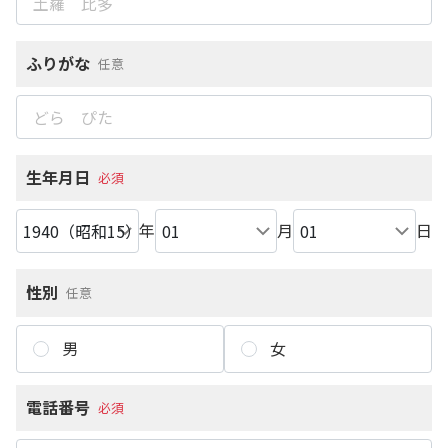
ふりがな
任意
生年月日
必須
年
月
日
性別
任意
男
女
電話番号
必須