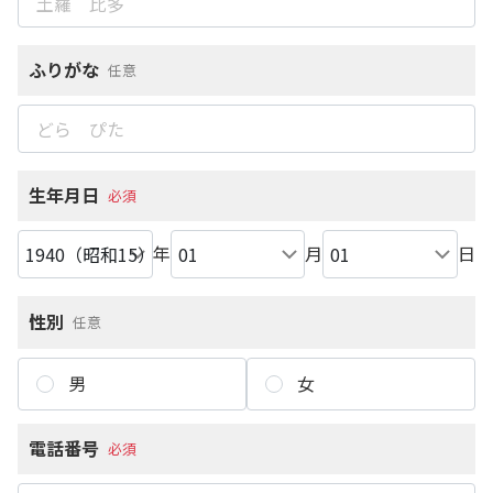
ふりがな
任意
生年月日
必須
年
月
日
性別
任意
男
女
電話番号
必須