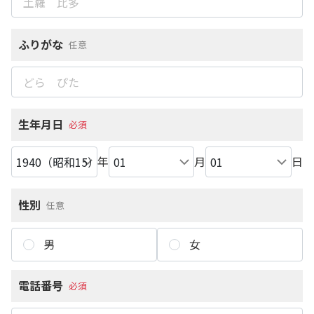
ふりがな
任意
生年月日
必須
年
月
日
性別
任意
男
女
電話番号
必須