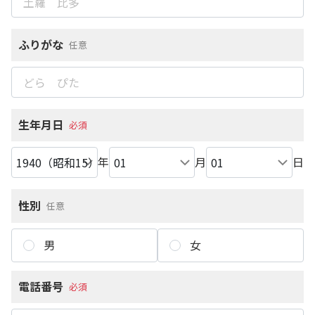
ふりがな
任意
生年月日
必須
年
月
日
性別
任意
男
女
電話番号
必須