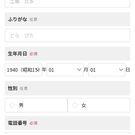
ふりがな
任意
生年月日
必須
年
月
日
性別
任意
男
女
電話番号
必須