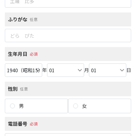
ふりがな
任意
生年月日
必須
年
月
日
性別
任意
男
女
電話番号
必須