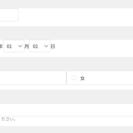
年
月
日
女
ください。