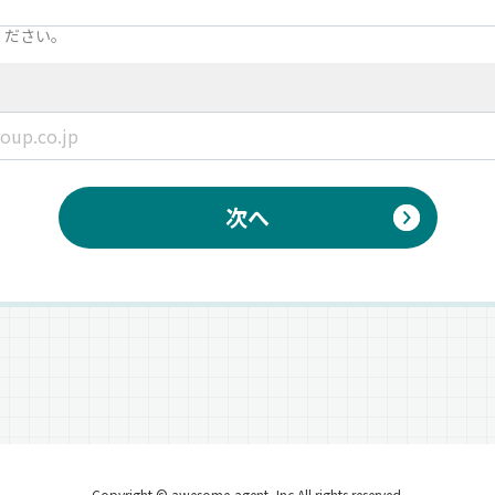
ください。
次へ
Copyright © awesome-agent, Inc All rights reserved.