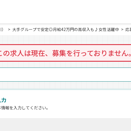
引）
大手グループで安定◎月給42万円の高収入も♪女性活躍中
応
この求人は現在、募集を行っておりません
入力
本情報を入力してください。