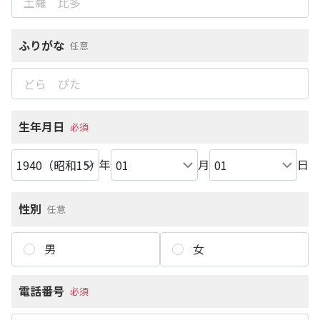
ふりがな
任意
生年月日
必須
年
月
日
性別
任意
男
女
電話番号
必須