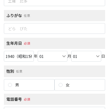
ふりがな
任意
生年月日
必須
年
月
日
性別
任意
男
女
電話番号
必須