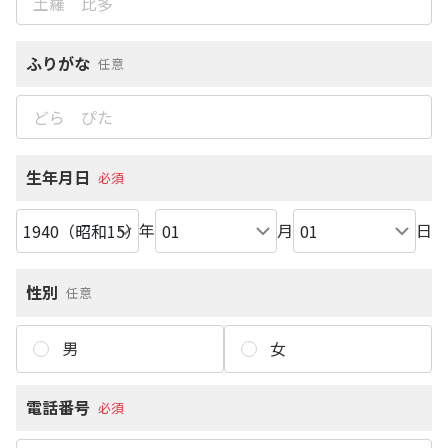
ふりがな
任意
生年月日
必須
年
月
日
性別
任意
男
女
電話番号
必須