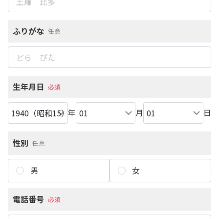
ふりがな
任意
生年月日
必須
年
月
日
性別
任意
男
女
電話番号
必須