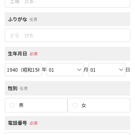
ふりがな
任意
生年月日
必須
年
月
日
性別
任意
男
女
電話番号
必須