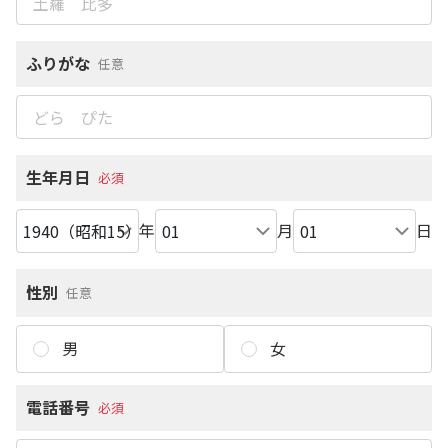
ふりがな
任意
生年月日
必須
年
月
日
性別
任意
男
女
電話番号
必須