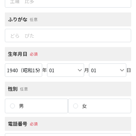
ふりがな
任意
生年月日
必須
年
月
日
性別
任意
男
女
電話番号
必須